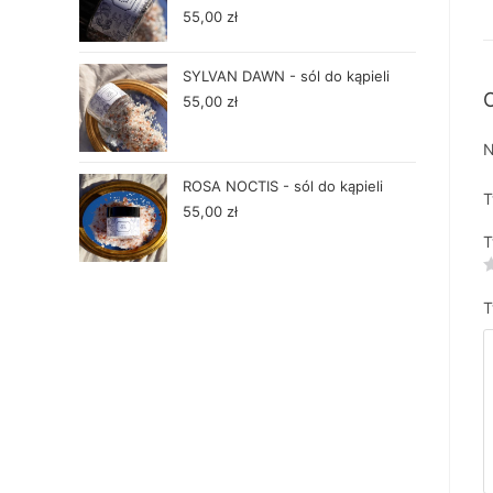
55,00
zł
SYLVAN DAWN - sól do kąpieli
O
55,00
zł
N
ROSA NOCTIS - sól do kąpieli
T
55,00
zł
T
T