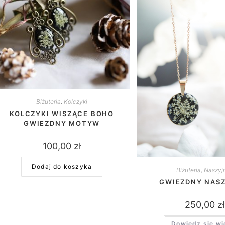
Biżuteria
,
Kolczyki
KOLCZYKI WISZĄCE BOHO
GWIEZDNY MOTYW
100,00
zł
Dodaj do koszyka
Biżuteria
,
Naszyjn
GWIEZDNY NASZ
250,00
zł
Dowiedz się wi