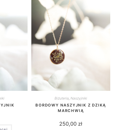
iki
Biżuteria
,
Naszyjniki
YJNIK
BORDOWY NASZYJNIK Z DZIKĄ
MARCHWIĄ
250,00
zł
ęcej