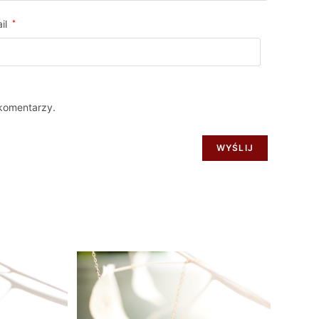
il
*
 komentarzy.