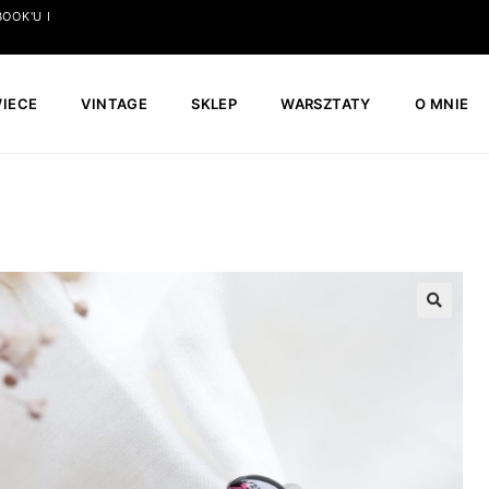
OOK'U I
IECE
VINTAGE
SKLEP
WARSZTATY
O MNIE