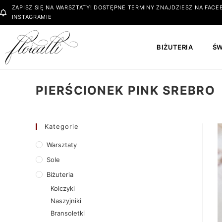
ZAPISZ SIĘ NA WARSZTATY! DOSTĘPNE TERMINY ZNAJDZIESZ NA FACEB
INSTAGRAMIE
BIŻUTERIA
ŚW
PIERŚCIONEK PINK SREBRO
Kategorie
Warsztaty
Sole
Biżuteria
Kolczyki
Naszyjniki
Bransoletki