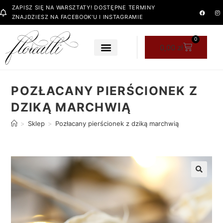
ZAPISZ SIĘ NA WARSZTATY! DOSTĘPNE TERMINY
ZNAJDZIESZ NA FACEBOOK'U I INSTAGRAMIE
0
0,00
zł
POZŁACANY PIERŚCIONEK Z
DZIKĄ MARCHWIĄ
>
Sklep
>
Pozłacany pierścionek z dziką marchwią