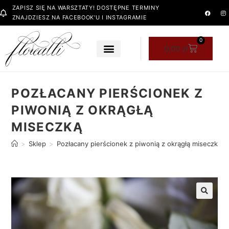
ZAPISZ SIĘ NA WARSZTATY! DOSTĘPNE TERMINY
ZNAJDZIESZ NA FACEBOOK'U I INSTAGRAMIE
0
0,00
zł
POZŁACANY PIERŚCIONEK Z
PIWONIĄ Z OKRĄGŁĄ
MISECZKĄ
>
Sklep
>
Pozłacany pierścionek z piwonią z okrągłą miseczką