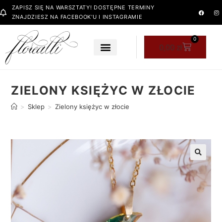
ZAPISZ SIĘ NA WARSZTATY! DOSTĘPNE TERMINY
ZNAJDZIESZ NA FACEBOOK'U I INSTAGRAMIE
0
0,00
zł
ZIELONY KSIĘŻYC W ZŁOCIE
>
Sklep
>
Zielony księżyc w złocie