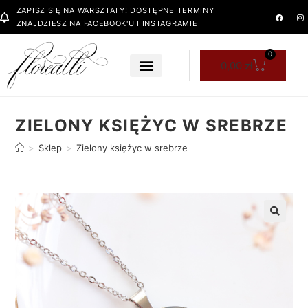
ZAPISZ SIĘ NA WARSZTATY! DOSTĘPNE TERMINY
ZNAJDZIESZ NA FACEBOOK'U I INSTAGRAMIE
0
0,00
zł
ZIELONY KSIĘŻYC W SREBRZE
>
Sklep
>
Zielony księżyc w srebrze