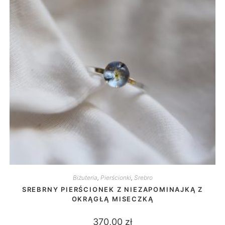
Biżuteria
,
Pierścionki
,
Srebro
SREBRNY PIERŚCIONEK Z NIEZAPOMINAJKĄ Z
OKRĄGŁĄ MISECZKĄ
370,00
zł