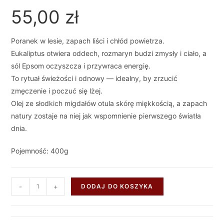
55,00
zł
Poranek w lesie, zapach liści i chłód powietrza.
Eukaliptus otwiera oddech, rozmaryn budzi zmysły i ciało, a
sól Epsom oczyszcza i przywraca energię.
To rytuał świeżości i odnowy — idealny, by zrzucić
zmęczenie i poczuć się lżej.
Olej ze słodkich migdałów otula skórę miękkością, a zapach
natury zostaje na niej jak wspomnienie pierwszego światła
dnia.
Pojemność: 400g
-
+
DODAJ DO KOSZYKA