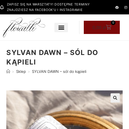
ZAPISZ SIĘ NA WARSZTATY! DOSTĘPNE TERMINY
ZNAJDZIESZ NA FACEBOOK'U I INSTAGRAMIE
0
0,00
zł
SYLVAN DAWN – SÓL DO
KĄPIELI
>
Sklep
>
SYLVAN DAWN – sól do kąpieli