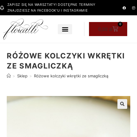
ZAPISZ SIĘ NA WARSZTATY! DOSTĘPNE TERMINY
ZNAJDZIESZ NA FACEBOOK'U I INSTAGRAMIE
0
0,00
zł
RÓŻOWE KOLCZYKI WKRĘTKI
ZE SMAGLICZKĄ
>
Sklep
>
Różowe kolczyki wkrętki ze smagliczką