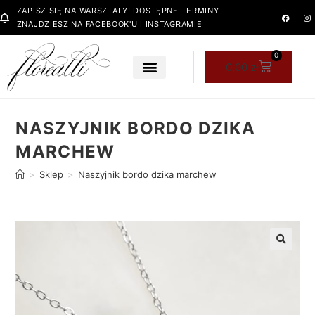
ZAPISZ SIĘ NA WARSZTATY! DOSTĘPNE TERMINY
ZNAJDZIESZ NA FACEBOOK'U I INSTAGRAMIE
0
0,00
zł
NASZYJNIK BORDO DZIKA
MARCHEW
>
Sklep
>
Naszyjnik bordo dzika marchew