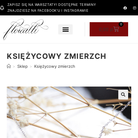
ZAPISZ SIĘ NA WARSZTATY! DOSTĘPNE TERMINY
ZNAJDZIESZ NA FACEBOOK'U I INSTAGRAMIE
0
0,00
zł
KSIĘŻYCOWY ZMIERZCH
>
Sklep
>
Księżycowy zmierzch