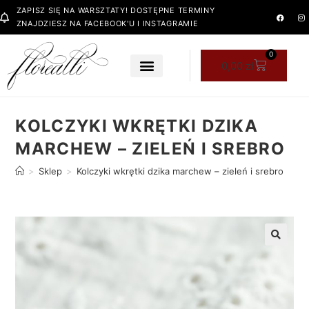
ZAPISZ SIĘ NA WARSZTATY! DOSTĘPNE TERMINY
ZNAJDZIESZ NA FACEBOOK'U I INSTAGRAMIE
0
0,00
zł
KOLCZYKI WKRĘTKI DZIKA
MARCHEW – ZIELEŃ I SREBRO
>
Sklep
>
Kolczyki wkrętki dzika marchew – zieleń i srebro