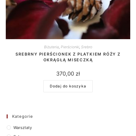
Biżuteria
,
Pierścionki
,
Srebro
SREBRNY PIERŚCIONEK Z PŁATKIEM RÓŻY Z
OKRĄGŁĄ MISECZKĄ
370,00
zł
Dodaj do koszyka
Kategorie
Warsztaty