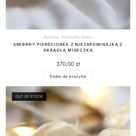
Biżuteria
,
Pierścionki
,
Srebro
SREBRNY PIERŚCIONEK Z NIEZAPOMINAJKĄ Z
OKRĄGŁĄ MISECZKĄ
370,00
zł
Dodaj do koszyka
OUT OF STOCK