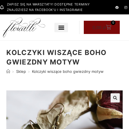
ZAPISZ SIĘ NA WARSZTATY! DOSTĘPNE TERMINY
ZNAJDZIESZ NA FACEBOOK'U I INSTAGRAMIE
0
0,00
zł
KOLCZYKI WISZĄCE BOHO
GWIEZDNY MOTYW
>
Sklep
>
Kolczyki wiszące boho gwiezdny motyw