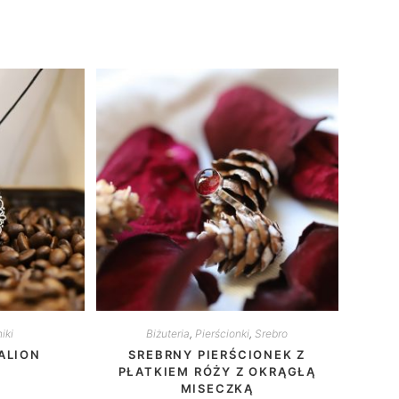
iki
Biżuteria
,
Pierścionki
,
Srebro
ALION
SREBRNY PIERŚCIONEK Z
PŁATKIEM RÓŻY Z OKRĄGŁĄ
MISECZKĄ