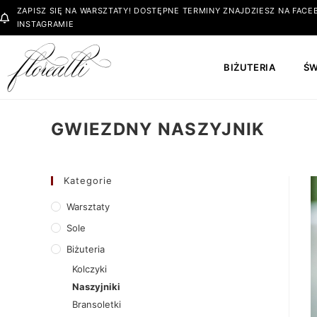
ZAPISZ SIĘ NA WARSZTATY! DOSTĘPNE TERMINY ZNAJDZIESZ NA FACEB
INSTAGRAMIE
BIŻUTERIA
ŚW
GWIEZDNY NASZYJNIK
Kategorie
Warsztaty
Sole
Biżuteria
Kolczyki
Naszyjniki
Bransoletki