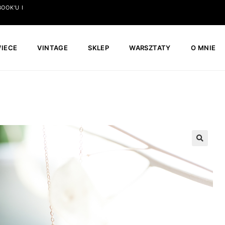
OOK'U I
IECE
VINTAGE
SKLEP
WARSZTATY
O MNIE