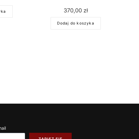
370,00
zł
yka
Dodaj do koszyka
ail
ZAPISZ SIĘ