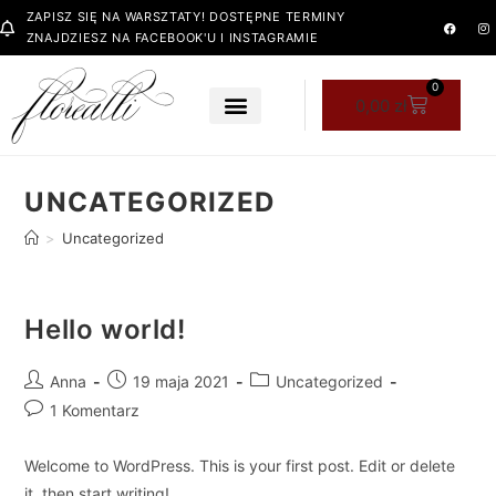
ZAPISZ SIĘ NA WARSZTATY! DOSTĘPNE TERMINY
ZNAJDZIESZ NA FACEBOOK'U I INSTAGRAMIE
0
0,00
zł
UNCATEGORIZED
>
Uncategorized
Hello world!
Anna
19 maja 2021
Uncategorized
1 Komentarz
Welcome to WordPress. This is your first post. Edit or delete
it, then start writing!